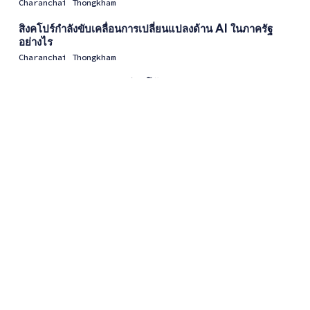
Charanchai Thongkham
สิงคโปร์กำลังขับเคลื่อนการเปลี่ยนแปลงด้าน AI ในภาครัฐ
อย่างไร
Charanchai Thongkham
AI Engineer: จากคนเขียนโค้ดสู่คนคุม AI
Charanchai Thongkham