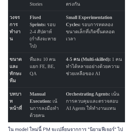
Stories
ตรงกัน
วงจร
Fixed
Small Experimentation
การ
Sprints:
รอบ
Cycles:
รอบการทดลอง
ทำงา
2-4 สัปดาห์
ขนาดเล็กที่เกิดขึ้นตลอด
น
(กำลังจะหาย
เวลา
ไป)
ขนาด
ทีมละ 10 คน
4-5 คน (Multi-skilled):
1 คน
และ
แยก FE, BE,
ทำได้หลายอย่างด้วยความ
ทักษะ
QA
ช่วยเหลือของ AI
ทีม
บทบา
Manual
Orchestrating Agents:
เน้น
ท
Execution:
เน้
การควบคุมและตรวจสอบ
หน้าที่
นการลงมือทำ
AI Agents ให้ทำงานแทน
ด้วยคน
ใน model ใหม่นี้ PM จะเปลี่ยนจากการ "นิยามฟีเจอร์" ไป