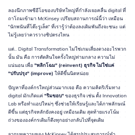
ลองนึกภาพซีอีโอของบริษัทใหญ่ที่กำลังเจอคลื่น digital ที่
ถาโถมเข้ามา McKinsey เปรียบสถานการณ์นี้ว่า เหมือน
"นักพนันที่โต๊ะรูเล็ต" ที่เรารู้ว่าต้องลงเดิมพันถึงจะชนะ แต่
ไม่รู้เลยว่าควรวางชิปตรงไหน
แต่... Digital Transformation ไม่ใช่เกมเสี่ยงดวงอะไรพวก
นั้น มัน คือ การตัดสินใจครั้งใหญ่ท่ามกลาง ความไม่
แน่นอน เพื่อ
"พลิกโฉม" (reinvent) ธุรกิจ ไม่ใช่แค่
"ปรับปรุง" (improve)
ให้ดีขึ้นนิดหน่อย
ปัญหาที่องค์กรใหญ่ส่วนมากเจอ คือ ความคิดริเริ่มทาง
digital มักเกิดแค่
"ริมขอบ"
ของธุรกิจ เช่น ตั้ง Innovation
Lab หรือทำแอปใหม่ๆ ซึ่งช่วยให้เรียนรู้และได้ภาพลักษณ์
ดีขึ้น แต่ธุรกิจหลักยังคงอยู่ เหมือนเดิม สุดท้ายแรงโน้ม
ถ่วงขององค์กรเดิมก็ดึงทุกอย่างกลับไปที่จุดเดิม
จากบทความของ McKinsey ได้สรุปประสบการณ์ทำ