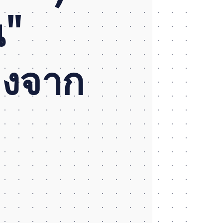
น"
างจาก