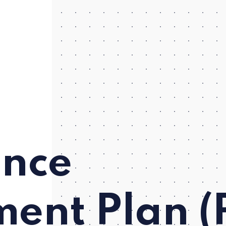
nce
ent Plan (P