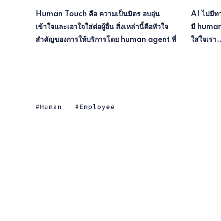
Human Touch คือ ความเป็นมิตร อบอุ่น
AI ไม่มีทางเอาชนะได้ คุณสมบัติของพนักงานที่
เข้าใจและเอาใจใส่ต่อผู้อื่น สิ่งเหล่านี้คือหัวใจ
มี human touch * Empathy: เอาใจเขามา
สำคัญของการให้บริการโดย human agent ที่
ใส่ใจเรา..
Human
Employee