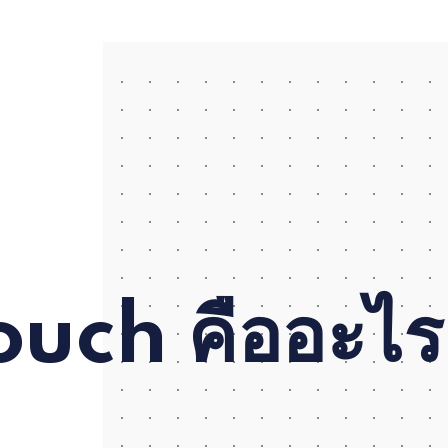
uch คืออะไร